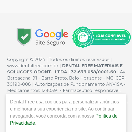
Copyright © 2024 | Todos os direitos reservados |
www.dentalfree.com.br |
DENTAL FREE MATERIAIS E
SOLUCOES ODONT. LTDA
|
32.677.058/0001-60
| Av.
Barbacena, 91 - Barro Preto, Belo Horizonte - MG, CEP:
30190-008 | Autorizações de Funcionamento ANVISA -
Medicamentos: 1280391 - Farmacêutico responsável:
Silvana Mafra Boson. CRF/MG nº 5321 | Política de
Dental Free
usa cookies para personalizar anúncios
Privacidade e Segurança - Fotos meramente ilustrativas -
e melhorar a sua experiência no site. Ao continuar
Os preços e condições da loja virtual estão sujeitos a
alterações. Em caso de divergência de preços no site, o
navegando, você concorda com a nossa
Política de
valor válido é o do Carrinho de Compra. Não vendemos
Privacidade
.
por atacado por isso nos reservamos o direito de não