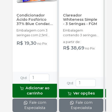
Condicionador
Clareador
R
Ácido Fosfórico
Whiteness Simple
X
37% Blue Condac
-
- 3 Seringas
-
FGM
E
FGM
Embalagem com 3
Embalagem
s
seringas com 2,5ml
contendo 3 seringas
a
cada uma e 3
com 3g de gel cada
R$ 19,30
a partir de
:
no
Pix
ponteiras para
uma.
R$ 38,69
no
Pix
aplicação.
o
s
Qtd
:
Qtd
:
Adicionar ao
carrinho
Ver opções
Fale com
Fale com
Especialista
Especialista