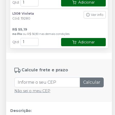
Adicionar
Qtd
:
L508 Violeta
Ver info
Cód.
19280
R$ 55,19
no
Pix
ou
R$ 56,90
nas demais condições
Adicionar
Qtd
:
Calcule frete e prazo
Calcular
Não sei o meu CEP
Descrição: