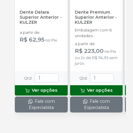
Dente Delara
Dente Premium
D
Superior Anterior
-
Superior Anterior
-
S
KULZER
KULZER
-
Embalagem com 6
E
a partir de
:
unidades.
p
R$ 62,95
no
Pix
D
a partir de
:
a
R$ 223,00
R
no
Pix
ou
2
x
de
R$ 114,95
sem
juros
Qtd
:
Qtd
:
Ver opções
Ver opções
Fale com
Fale com
Especialista
Especialista