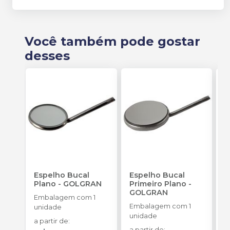
Você também pode gostar
desses
Espelho Bucal
Espelho Bucal
E
Plano
-
GOLGRAN
Primeiro Plano
-
F
GOLGRAN
Q
Embalagem com 1
Embalagem com 1
E
unidade
unidade
u
a partir de
:
a partir de
: