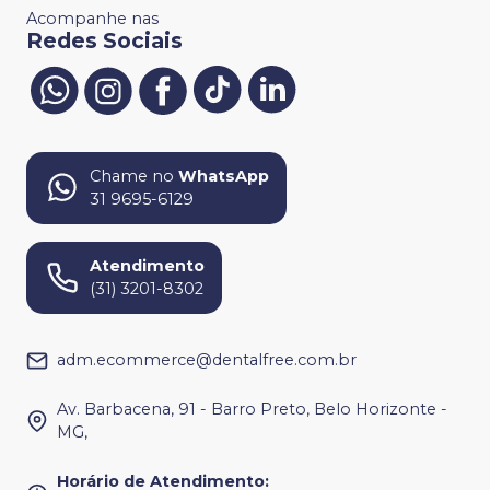
Acompanhe nas
Redes Sociais
Chame no
WhatsApp
31 9695-6129
Atendimento
(31) 3201-8302
adm.ecommerce@dentalfree.com.br
Av. Barbacena, 91 - Barro Preto, Belo Horizonte -
MG,
Horário de Atendimento
: