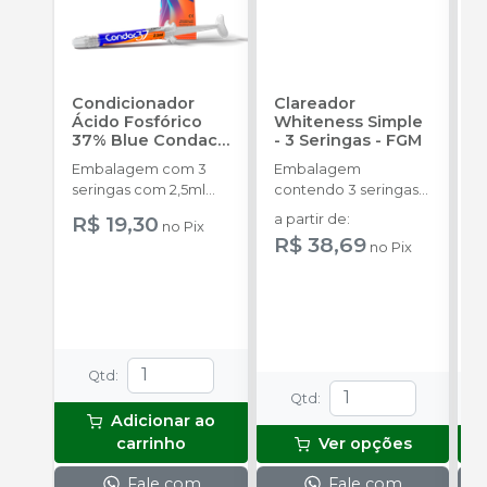
Condicionador
Clareador
R
Ácido Fosfórico
Whiteness Simple
X
37% Blue Condac
-
- 3 Seringas
-
FGM
E
FGM
Embalagem com 3
Embalagem
s
seringas com 2,5ml
contendo 3 seringas
a
cada uma e 3
com 3g de gel cada
R$ 19,30
a partir de
:
no
Pix
ponteiras para
uma.
R$ 38,69
no
Pix
aplicação.
o
s
Qtd
:
Qtd
:
Adicionar ao
carrinho
Ver opções
Fale com
Fale com