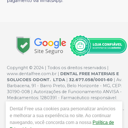
pagamento via WhatsApp.
Copyright © 2024 | Todos os direitos reservados |
www.dentalfree.com.br |
DENTAL FREE MATERIAIS E
SOLUCOES ODONT. LTDA
|
32.677.058/0001-60
| Av.
Barbacena, 91 - Barro Preto, Belo Horizonte - MG, CEP:
30190-008 | Autorizações de Funcionamento ANVISA -
Medicamentos: 1280391 - Farmacêutico responsável:
Silvana Mafra Boson. CRF/MG nº 5321 | Política de
Dental Free
usa cookies para personalizar anúncios
Privacidade e Segurança - Fotos meramente ilustrativas -
Os preços e condições da loja virtual estão sujeitos a
e melhorar a sua experiência no site. Ao continuar
alterações. Em caso de divergência de preços no site, o
navegando, você concorda com a nossa
Política de
valor válido é o do Carrinho de Compra. Não vendemos