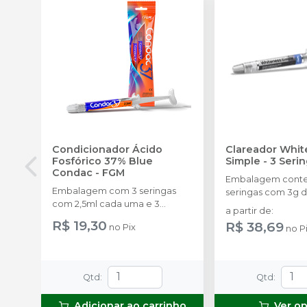
Condicionador Ácido
Clareador Whit
Fosfórico 37% Blue
Simple - 3 Seri
Condac
-
FGM
Embalagem cont
Embalagem com 3 seringas
seringas com 3g d
com 2,5ml cada uma e 3
uma.
a partir de
:
ponteiras para aplicação.
R$ 19,30
R$ 38,69
no
Pix
no
P
Qtd
:
Qtd
:
Adicionar ao carrinho
Ver o