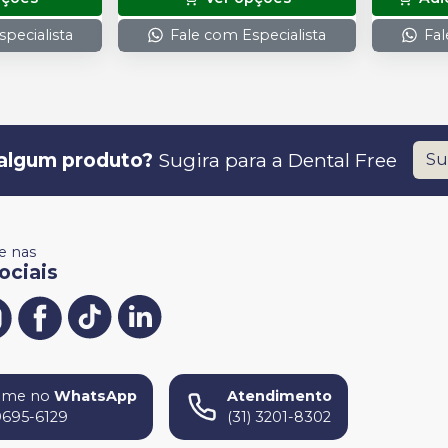
pecialista
Fale com Especialista
Fal
algum produto?
Sugira para a
Dental Free
Su
 nas
ociais
ame no
WhatsApp
Atendimento
9695-6129
(31) 3201-8302