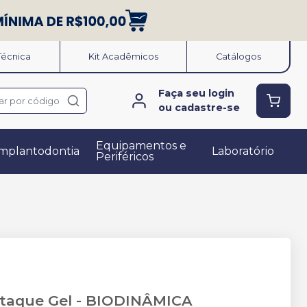
 Técnica
Kit Acadêmicos
Catálogos
Faça seu login
ar por código
ou cadastre-se
Equipamentos e
mplantodontia
Laboratório
Periféricos
ttaque Gel
-
BIODINÂMICA