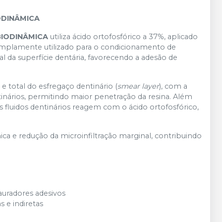
IODINÂMICA
 BIODINÂMICA
utiliza ácido ortofosfórico a 37%, aplicado
amplamente utilizado para o condicionamento de
 da superfície dentária, favorecendo a adesão de
 total do esfregaço dentinário (
smear layer
), com a
inários, permitindo maior penetração da resina. Além
os fluidos dentinários reagem com o ácido ortofosfórico,
 e redução da microinfiltração marginal, contribuindo
uradores adesivos
s e indiretas