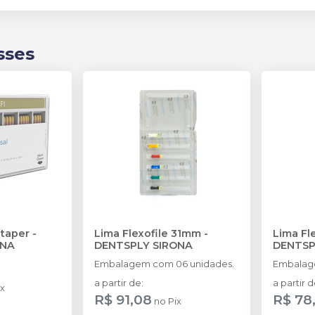
sses
taper
-
Lima Flexofile 31mm
-
Lima Fl
ONA
DENTSPLY SIRONA
DENTSP
Embalagem com 06 unidades.
Embalag
a partir de
:
a partir 
ix
R$ 91,08
R$ 78
no
Pix