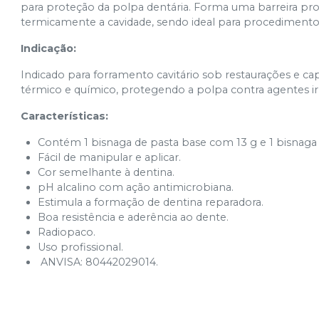
para proteção da polpa dentária. Forma uma barreira pro
termicamente a cavidade, sendo ideal para procedimentos 
Indicação:
Indicado para forramento cavitário sob restaurações e c
térmico e químico, protegendo a polpa contra agentes irr
Características:
Contém 1 bisnaga de pasta base com 13 g e 1 bisnaga 
Fácil de manipular e aplicar.
Cor semelhante à dentina.
pH alcalino com ação antimicrobiana.
Estimula a formação de dentina reparadora.
Boa resistência e aderência ao dente.
Radiopaco.
Uso profissional.
ANVISA: 80442029014.