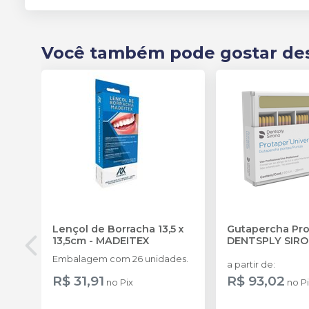
Você também pode gostar de
Lençol de Borracha 13,5 x
Gutapercha Pro
13,5cm
-
MADEITEX
DENTSPLY SIR
Embalagem com 26 unidades.
a partir de
:
R$ 31,91
R$ 93,02
no
Pix
no
P