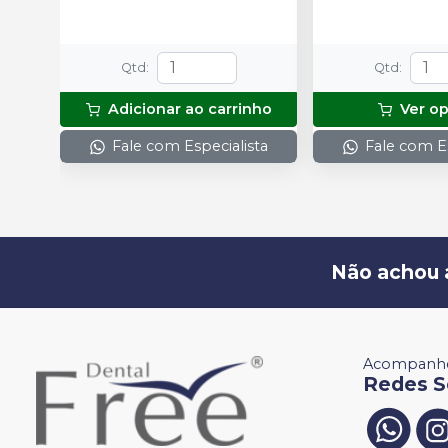
Qtd
:
Qtd
:
Adicionar ao carrinho
Ver o
Fale com Especialista
Fale com Es
Não achou 
Acompanhe
Redes S