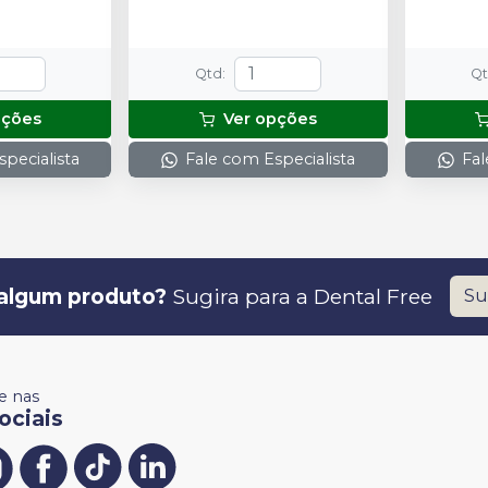
Qtd
:
Q
pções
Ver opções
pecialista
Fale com Especialista
Fal
algum produto?
Sugira para a
Dental Free
Su
 nas
ociais