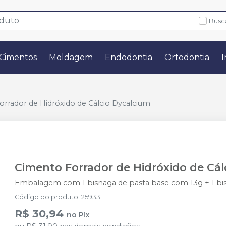
Busc
Cimentos
Moldagem
Endodontia
Ortodontia
I
rrador de Hidróxido de Cálcio Dycalcium
Cimento Forrador de Hidróxido de Cál
Embalagem com 1 bisnaga de pasta base com 13g + 1 bisn
Código do produto
:
25933
R$ 30,94
no
Pix