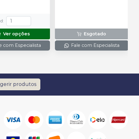
td
:
Ver opções
Esgotado
e com Especialista
Fale com Especialista
gerir produtos