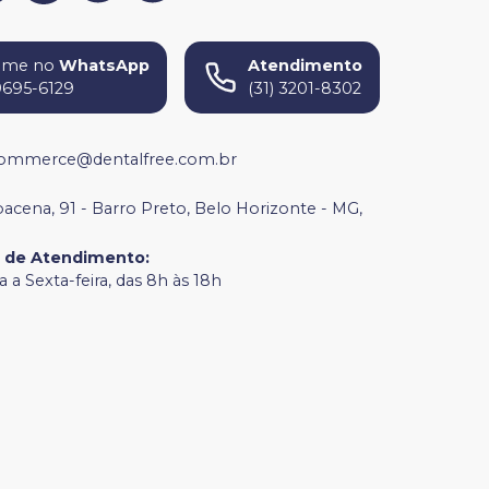
ame no
WhatsApp
Atendimento
9695-6129
(31) 3201-8302
ommerce@dentalfree.com.br
bacena, 91 - Barro Preto, Belo Horizonte - MG,
o de Atendimento
:
 a Sexta-feira, das 8h às 18h