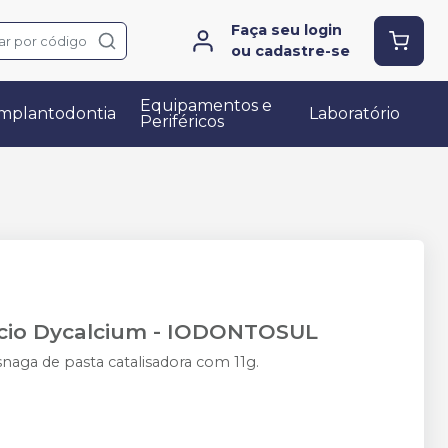
Faça seu login
ar por código
ou cadastre-se
Equipamentos e
mplantodontia
Laboratório
Periféricos
cio Dycalcium
-
IODONTOSUL
aga de pasta catalisadora com 11g.