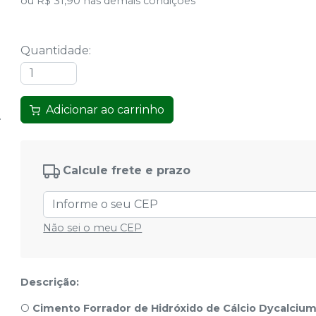
ou
R$ 31,90
nas demais condições
Quantidade
:
Adicionar ao carrinho
Calcule frete e prazo
Não sei o meu CEP
Descrição:
O
Cimento Forrador de Hidróxido de Cálcio Dycalciu