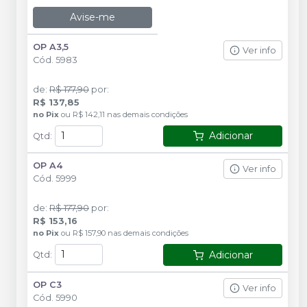
Avise-me
OP A3,5
Ver info
Cód.
5983
de
:
R$ 177,90
por
:
R$ 137,85
no
Pix
ou
R$ 142,11
nas demais condições
Adicionar
Qtd
:
OP A4
Ver info
Cód.
5999
de
:
R$ 177,90
por
:
R$ 153,16
no
Pix
ou
R$ 157,90
nas demais condições
Adicionar
Qtd
:
OP C3
Ver info
Cód.
5990