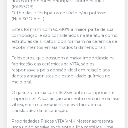
dois componentes principais: kalium natural -
(KAlSi3O8);
Orthoklas e feldspatos de sódio e/ou potássio
(NaAlSi3O Albit).
Estes formam com 60-80% a maior parte de sua
composição, e são considerados na literatura como
estruturas de silicatos, pois formam na cerâmica de
recobrimentos emaranhados tridimensionais.
Feldspatos, que possuem a maior importância na
fabricação das cerâmicas da VITA, são os
responsáveis pela abrasão ideal em relação aos
dentes antagonistas e a estabilidade química no
meio oral.
O quartzo forma com 15-25% outro componente
importante. A sua adição aumenta o volume da fase
vítrea, e em consequência eleva também a
translucidez da restauração.
Propriedades Físicas VITA VMK Master apresenta
uma união adesiva excelente à liga metálica, uma