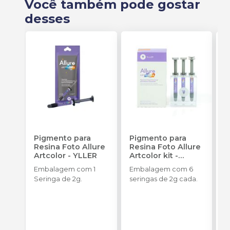
Você também pode gostar
desses
Pigmento para
Pigmento para
L
Resina Foto Allure
Resina Foto Allure
D
Artcolor
-
YLLER
Artcolor kit
-
Z
YLLER
(
Embalagem com 1
Embalagem com 6
E
Seringa de 2g.
seringas de 2g cada.
u
R
P
o