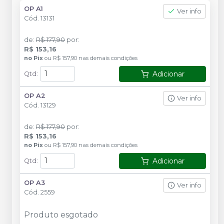
OP A1
Ver info
Cód.
13131
de
:
R$ 177,90
por
:
R$ 153,16
no
Pix
ou
R$ 157,90
nas demais condições
Adicionar
Qtd
:
OP A2
Ver info
Cód.
13129
de
:
R$ 177,90
por
:
R$ 153,16
no
Pix
ou
R$ 157,90
nas demais condições
Adicionar
Qtd
:
OP A3
Ver info
Cód.
2559
Produto esgotado