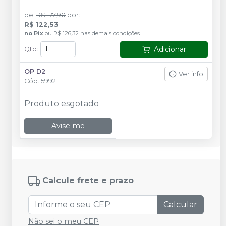
de
:
R$ 177,90
por
:
R$ 122,53
no
Pix
ou
R$ 126,32
nas demais condições
Adicionar
Qtd
:
OP D2
Ver info
Cód.
5992
Produto esgotado
Avise-me
Calcule frete e prazo
Calcular
Não sei o meu CEP