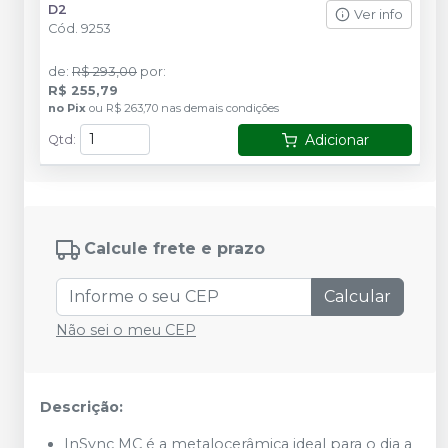
D2
Ver info
Cód.
9253
de
:
R$ 293,00
por
:
R$ 255,79
no
Pix
ou
R$ 263,70
nas demais condições
Adicionar
Qtd
:
Calcule frete e prazo
Calcular
Não sei o meu CEP
Descrição:
InSync MC é a metalocerâmica ideal para o dia a