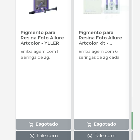
Pigmento para
Pigmento para
L
Resina Foto Allure
Resina Foto Allure
D
Artcolor
-
YLLER
Artcolor kit
-
Z
YLLER
(
Embalagem com 1
Embalagem com 6
E
Seringa de 2g.
seringas de 2g cada.
u
R
P
o
s
Esgotado
Esgotado
Fale com
Fale com