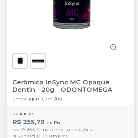
Cerâmica InSync MC Opaque
Dentin - 20g
-
ODONTOMEGA
Embalagem com 20g.
a partir de:
R$ 255,79
no
Pix
ou
R$ 263,70
nas demais condições
ou
2
x
de
R$ 131,85
sem juros