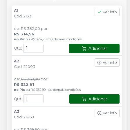
A1
Ver info
Cód.
21331
de
:
R$ 382,00
por
:
R$ 314,96
no
Pix
ou
R$ 324,70
nas demais condições
Adicionar
Qtd
:
A2
Ver info
Cód.
22003
de
:
R$ 369,90
por
:
R$ 322,91
no
Pix
ou
R$ 332,90
nas demais condições
Adicionar
Qtd
:
A3
Ver info
Cód.
21869
de
:
R$ 369,90
por
: