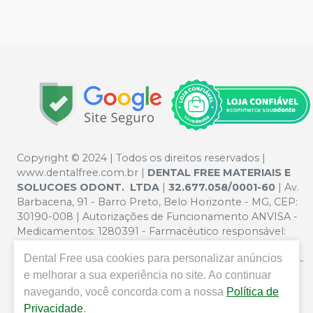
Copyright © 2024 | Todos os direitos reservados |
www.dentalfree.com.br |
DENTAL FREE MATERIAIS E
SOLUCOES ODONT. LTDA
|
32.677.058/0001-60
| Av.
Barbacena, 91 - Barro Preto, Belo Horizonte - MG, CEP:
30190-008 | Autorizações de Funcionamento ANVISA -
Medicamentos: 1280391 - Farmacêutico responsável:
Silvana Mafra Boson. CRF/MG nº 5321 | Política de
Dental Free
usa cookies para personalizar anúncios
Privacidade e Segurança - Fotos meramente ilustrativas -
e melhorar a sua experiência no site. Ao continuar
Os preços e condições da loja virtual estão sujeitos a
alterações. Em caso de divergência de preços no site, o
navegando, você concorda com a nossa
Política de
valor válido é o do Carrinho de Compra. Não vendemos
Privacidade
.