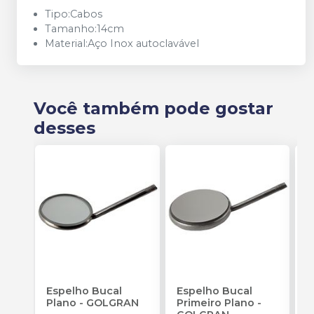
Tipo:Cabos
Tamanho:14cm
Material:Aço Inox autoclavável
Você também pode gostar
desses
Espelho Bucal
Espelho Bucal
E
Plano
-
GOLGRAN
Primeiro Plano
-
F