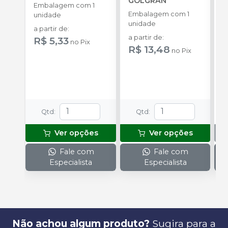
GOLGRAN
Q
Embalagem com 1
Embalagem com 1
E
unidade
unidade
u
a partir de
:
a partir de
:
R$ 5,33
no
Pix
R$ 13,48
no
Pix
Qtd
:
Qtd
:
Ver opções
Ver opções
Fale com
Fale com
Especialista
Especialista
Não achou algum produto?
Sugira para a