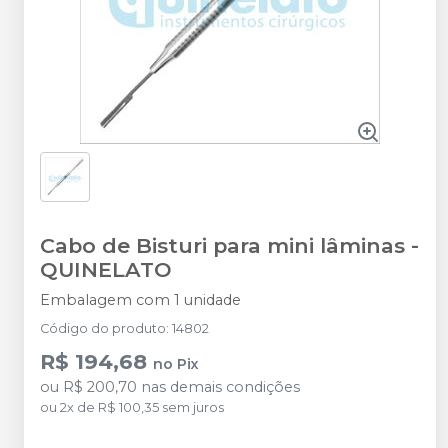
Cabo de Bisturi para mini lâminas
-
QUINELATO
Embalagem com 1 unidade
Código do produto
:
14802
R$ 194,68
no
Pix
ou
R$ 200,70
nas demais condições
ou
2
x
de
R$ 100,35
sem juros