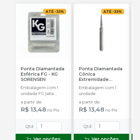
ATÉ
-
33
%
ATÉ
-
33
%
Ponta Diamantada
Ponta Diamantada
P
Esférica FG
-
KG
Cônica
I
SORENSEN
Extremidade
c
Arredondada FG
-
A
Embalagem com 1
Embalagem com 1
E
KG SORENSEN
unidade FG (alta
unidade.
u
rotação).
a partir de
:
a partir de
:
a
R$ 13,48
R$ 13,48
R
no
Pix
no
Pix
Qtd
:
Qtd
:
Ver opções
Ver opções