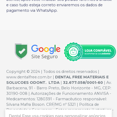
e caso tudo esteja correto enviaremos os dados de
pagamento via WhatsApp.
Copyright © 2024 | Todos os direitos reservados |
www.dentalfree.com.br |
DENTAL FREE MATERIAIS E
SOLUCOES ODONT. LTDA
|
32.677.058/0001-60
| Av.
Barbacena, 91 - Barro Preto, Belo Horizonte - MG, CEP:
30190-008 | Autorizações de Funcionamento ANVISA -
Medicamentos: 1280391 - Farmacêutico responsável:
Silvana Mafra Boson. CRF/MG nº 5321 | Política de
Privacidade e Segurança - Fotos meramente ilustrativas -
Os preços e condições da loja virtual estão sujeitos a
Dental Free
usa cookies para personalizar anúncios