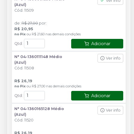
Ver info
(Azul)
Cód.
11509
de
:
R$ 27,00
por
:
R$ 20,95
no
Pix
ou
R$ 21,60
nas demais condições
Adicionar
Qtd
:
N° 04-1360111148 Médio
Ver info
(Azul)
Cód.
11508
R$ 26,19
no
Pix
ou
R$ 27,00
nas demais condições
Adicionar
Qtd
:
N° 04-1360165128 Médio
Ver info
(Azul)
Cód.
11520
R$ 26,19