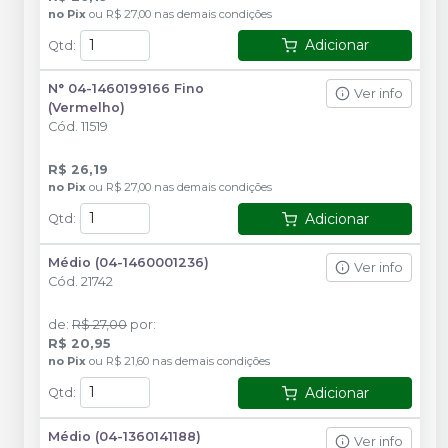
no
Pix
ou
R$ 27,00
nas demais condições
Adicionar
Qtd
:
N° 04-1460199166 Fino
Ver info
(Vermelho)
Cód.
11519
R$ 26,19
no
Pix
ou
R$ 27,00
nas demais condições
Adicionar
Qtd
:
Médio (04-1460001236)
Ver info
Cód.
21742
de
:
R$ 27,00
por
:
R$ 20,95
no
Pix
ou
R$ 21,60
nas demais condições
Adicionar
Qtd
:
Médio (04-1360141188)
Ver info