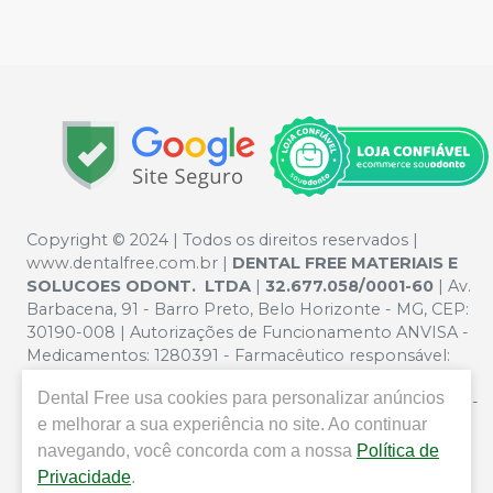
Copyright © 2024 | Todos os direitos reservados |
www.dentalfree.com.br |
DENTAL FREE MATERIAIS E
SOLUCOES ODONT. LTDA
|
32.677.058/0001-60
| Av.
Barbacena, 91 - Barro Preto, Belo Horizonte - MG, CEP:
30190-008 | Autorizações de Funcionamento ANVISA -
Medicamentos: 1280391 - Farmacêutico responsável:
Silvana Mafra Boson. CRF/MG nº 5321 | Política de
Dental Free
usa cookies para personalizar anúncios
Privacidade e Segurança - Fotos meramente ilustrativas -
e melhorar a sua experiência no site. Ao continuar
Os preços e condições da loja virtual estão sujeitos a
alterações. Em caso de divergência de preços no site, o
navegando, você concorda com a nossa
Política de
valor válido é o do Carrinho de Compra. Não vendemos
Privacidade
.