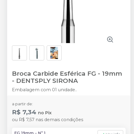
Broca Carbide Esférica FG - 19mm
-
DENTSPLY SIRONA
Embalagem com 01 unidade..
a partir de:
R$ 7,34
no
Pix
ou
R$ 7,57
nas demais condições
FG 19mm - Nº 1