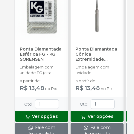
Ponta Diamantada
Ponta Diamantada
P
Esférica FG
-
KG
Cônica
I
SORENSEN
Extremidade
c
Arredondada FG
-
A
Embalagem com 1
Embalagem com 1
E
KG SORENSEN
unidade FG (alta
unidade.
u
rotação).
a partir de
:
a partir de
:
a
R$ 13,48
R$ 13,48
R
no
Pix
no
Pix
Qtd
:
Qtd
:
Ver opções
Ver opções
Fale com
Fale com
Especialista
Especialista