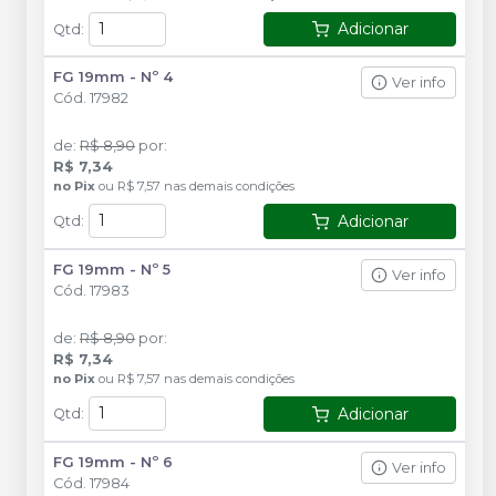
Adicionar
Qtd
:
FG 19mm - Nº 4
Ver info
Cód.
17982
de
:
R$ 8,90
por
:
R$ 7,34
no
Pix
ou
R$ 7,57
nas demais condições
Adicionar
Qtd
:
FG 19mm - Nº 5
Ver info
Cód.
17983
de
:
R$ 8,90
por
:
R$ 7,34
no
Pix
ou
R$ 7,57
nas demais condições
Adicionar
Qtd
:
FG 19mm - Nº 6
Ver info
Cód.
17984