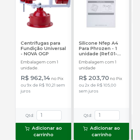
Centrífugas para
Silicone Nfep A4
F
Fundição Universal
Para Phrozen - 1
A
-
NOVA OGP
unidade (Ref.01-
L
121)
-
Embalagem com 1
Embalagem com 1
E
ODONTOMEGA
unidade.
unidade
u
R$ 962,14
R$ 203,70
a
no
Pix
no
Pix
R
ou
9
x
de
R$ 110,21
sem
ou
2
x
de
R$ 105,00
juros
sem juros
P
o
s
Qtd
:
Qtd
:
Adicionar ao
Adicionar ao
carrinho
carrinho