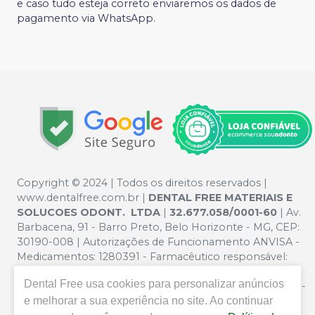
e caso tudo esteja correto enviaremos os dados de
pagamento via WhatsApp.
Copyright © 2024 | Todos os direitos reservados |
www.dentalfree.com.br |
DENTAL FREE MATERIAIS E
SOLUCOES ODONT. LTDA
|
32.677.058/0001-60
| Av.
Barbacena, 91 - Barro Preto, Belo Horizonte - MG, CEP:
30190-008 | Autorizações de Funcionamento ANVISA -
Medicamentos: 1280391 - Farmacêutico responsável:
Silvana Mafra Boson. CRF/MG nº 5321 | Política de
Dental Free
usa cookies para personalizar anúncios
Privacidade e Segurança - Fotos meramente ilustrativas -
e melhorar a sua experiência no site. Ao continuar
Os preços e condições da loja virtual estão sujeitos a