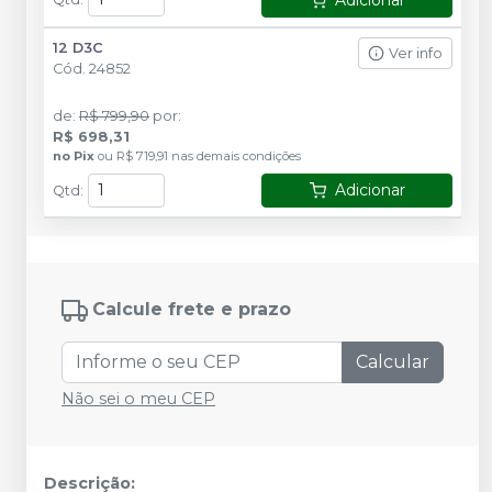
12 D3C
Ver info
Cód.
24852
de
:
R$ 799,90
por
:
R$ 698,31
no
Pix
ou
R$ 719,91
nas demais condições
Adicionar
Qtd
:
Calcule frete e prazo
Calcular
Não sei o meu CEP
Descrição: