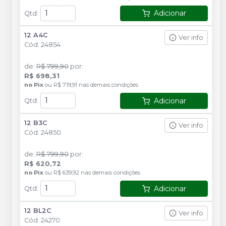
Adicionar
Qtd
:
12 A4C
Ver info
Cód.
24854
de
:
R$ 799,90
por
:
R$ 698,31
no
Pix
ou
R$ 719,91
nas demais condições
Adicionar
Qtd
:
12 B3C
Ver info
Cód.
24850
de
:
R$ 799,90
por
:
R$ 620,72
no
Pix
ou
R$ 639,92
nas demais condições
Adicionar
Qtd
:
12 BL2C
Ver info
Cód.
24270