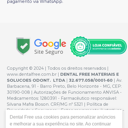
pagamento via WhatsApp.
Copyright © 2024 | Todos os direitos reservados |
www.dentalfree.com.br |
DENTAL FREE MATERIAIS E
SOLUCOES ODONT. LTDA
|
32.677.058/0001-60
| Av.
Barbacena, 91 - Barro Preto, Belo Horizonte - MG, CEP:
30190-008 | Autorizações de Funcionamento ANVISA -
Medicamentos: 1280391 - Farmacêutico responsável:
Silvana Mafra Boson. CRF/MG nº 5321 | Política de
Privacidade e Segurança - Fotos meramente ilustrativas -
Os preços e condições da loja virtual estão sujeitos a
Dental Free
usa cookies para personalizar anúncios
alterações. Em caso de divergência de preços no site, o
e melhorar a sua experiência no site. Ao continuar