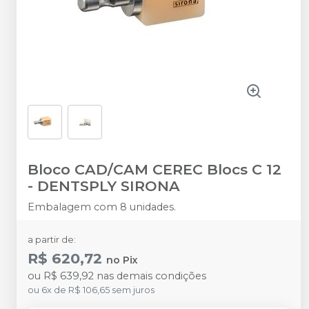
Bloco CAD/CAM CEREC Blocs C 12
-
DENTSPLY SIRONA
Embalagem com 8 unidades.
a partir de:
R$ 620,72
no
Pix
ou
R$ 639,92
nas demais condições
ou
6
x
de
R$ 106,65
sem juros