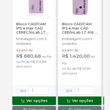
Bloco CAD/CAM
Bloco CAD/CAM
B
IPS e.max CAD
IPS e.max CAD
I
CEREC/inLab LT
CER/inLab LT A16
-
C
C16
-
IVOCLAR
IVOCLAR
(
Embalagem com 5
Embalagem com 5
E
unidades.
unidades.
u
a partir de
:
a partir de
:
a
R$ 880,68
R$ 1.420,00
R
no
Pix
no
ou
9
x
de
R$ 100,88
Pix
P
sem juros
ou
12
x
de
R$ 121,99
o
sem juros
s
Qtd
:
Qtd
:
Ver opções
Ver opções
Fale com
Fale com