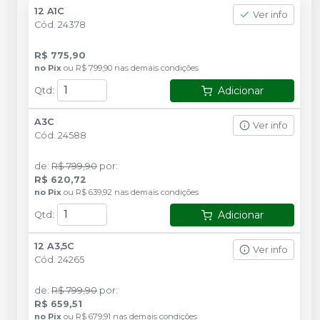
12 A1C
Ver info
Cód.
24378
R$ 775,90
no
Pix
ou
R$ 799,90
nas demais condições
Adicionar
Qtd
:
A3C
Ver info
Cód.
24588
de
:
R$ 799,90
por
:
R$ 620,72
no
Pix
ou
R$ 639,92
nas demais condições
Adicionar
Qtd
:
12 A3,5C
Ver info
Cód.
24265
de
:
R$ 799,90
por
:
R$ 659,51
no
Pix
ou
R$ 679,91
nas demais condições