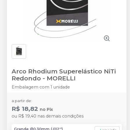
Arco Rhodium Superelástico NiTi
Redondo
-
MORELLI
Embalagem com 1 unidade
a partir de:
R$ 18,82
no
Pix
ou
R$ 19,40
nas demais condições
Grande Ø0,30mm (.012'')