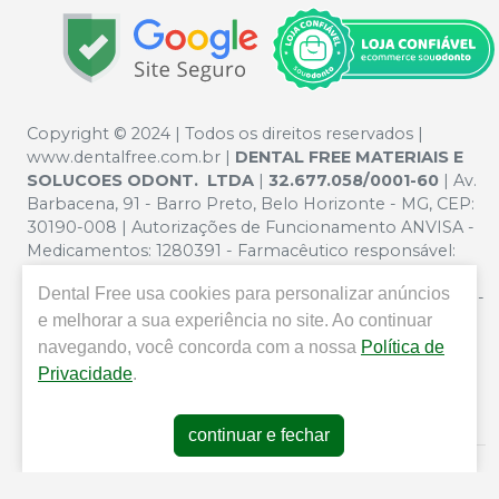
Copyright © 2024 | Todos os direitos reservados |
www.dentalfree.com.br |
DENTAL FREE MATERIAIS E
SOLUCOES ODONT. LTDA
|
32.677.058/0001-60
| Av.
Barbacena, 91 - Barro Preto, Belo Horizonte - MG, CEP:
30190-008 | Autorizações de Funcionamento ANVISA -
Medicamentos: 1280391 - Farmacêutico responsável:
Silvana Mafra Boson. CRF/MG nº 5321 | Política de
Dental Free
usa cookies para personalizar anúncios
Privacidade e Segurança - Fotos meramente ilustrativas -
e melhorar a sua experiência no site. Ao continuar
Os preços e condições da loja virtual estão sujeitos a
alterações. Em caso de divergência de preços no site, o
navegando, você concorda com a nossa
Política de
valor válido é o do Carrinho de Compra. Não vendemos
Privacidade
.
por atacado por isso nos reservamos o direito de não
atender compras de grandes volumes pelo site.
continuar e fechar
E-commerce produzido por
Sou Odonto Ecommerce
.