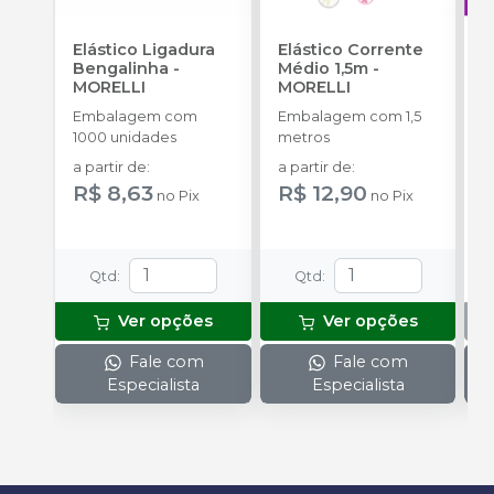
Elástico Ligadura
Elástico Corrente
A
Bengalinha
-
Médio 1,5m
-
O
MORELLI
MORELLI
T
-
Embalagem com
Embalagem com 1,5
E
1000 unidades
metros
S
a partir de
:
a partir de
:
R$ 8,63
R$ 12,90
no
Pix
no
Pix
Qtd
:
Qtd
:
Ver opções
Ver opções
Fale com
Fale com
Especialista
Especialista